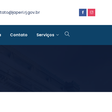
tato@japeri.rj.gov.br
a
Contato
Serviços