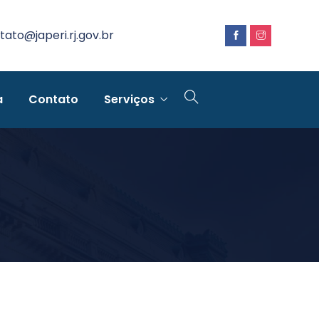
tato@japeri.rj.gov.br
a
Contato
Serviços