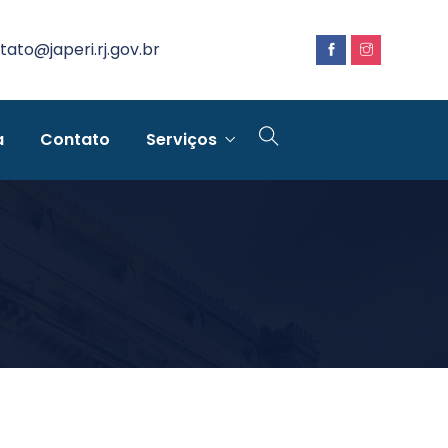
tato@japeri.rj.gov.br
a
Contato
Serviços