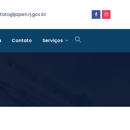
tato@japeri.rj.gov.br
a
Contato
Serviços