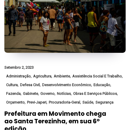
Setembro 2, 2023
,
,
,
,
Administração
Agricultura
Ambiente
Assistência Social E Trabalho
,
,
,
,
Cultura
Defesa Civil
Desenvolvimento Econômico
Educação
,
,
,
,
,
Fazenda
Gabinete
Governo
Notícias
Obras E Serviços Públicos
,
,
,
,
Orçamento
Previ-Japeri
Procuradoria-Geral
Saúde
Segurança
Prefeitura em Movimento chega
ao Santa Terezinha, em sua 6°
edição