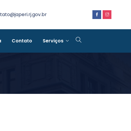
tato@japeri.rj.gov.br
a
Contato
Serviços