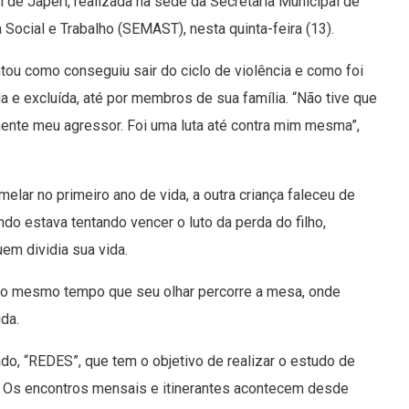
al de Japeri, realizada na sede da Secretaria Municipal de
 Social e Trabalho (SEMAST), nesta quinta-feira (13).
tou como conseguiu sair do ciclo de violência e como foi
ada e excluída, até por membros de sua família. “Não tive que
ente meu agressor. Foi uma luta até contra mim mesma”,
elar no primeiro ano de vida, a outra criança faleceu de
do estava tentando vencer o luto da perda do filho,
uem dividia sua vida.
 ao mesmo tempo que seu olhar percorre a mesa, onde
da.
ado, “REDES”, que tem o objetivo de realizar o estudo de
s. Os encontros mensais e itinerantes acontecem desde