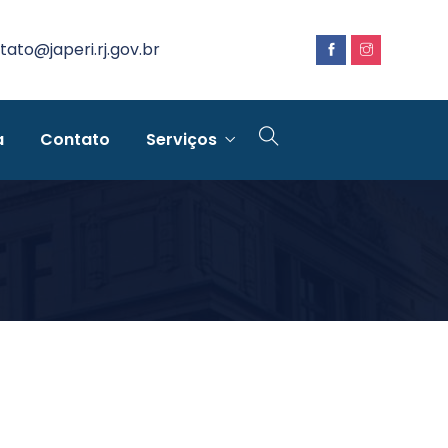
tato@japeri.rj.gov.br
a
Contato
Serviços