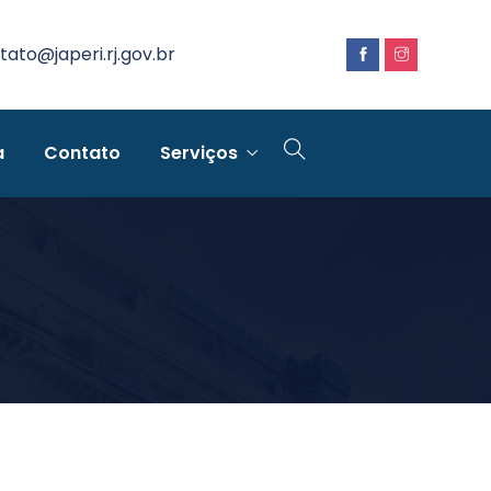
tato@japeri.rj.gov.br
a
Contato
Serviços