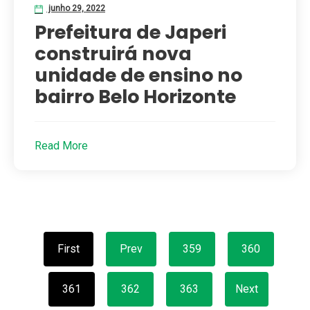
junho 29, 2022
Prefeitura de Japeri
construirá nova
unidade de ensino no
bairro Belo Horizonte
Read More
First
Prev
359
360
361
362
363
Next