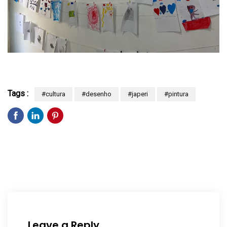
Tags :
#cultura
#desenho
#japeri
#pintura
Leave a Reply