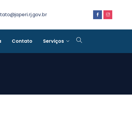
tato@japeri.rj.gov.br
a
Contato
Serviços