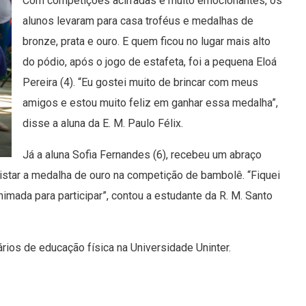
Com competições acirradas e muito emocionantes, os
alunos levaram para casa troféus e medalhas de
bronze, prata e ouro. E quem ficou no lugar mais alto
do pódio, após o jogo de estafeta, foi a pequena Eloá
Pereira (4). “Eu gostei muito de brincar com meus
amigos e estou muito feliz em ganhar essa medalha”,
disse a aluna da E. M. Paulo Félix.
Já a aluna Sofia Fernandes (6), recebeu um abraço
istar a medalha de ouro na competição de bambolê. “Fiquei
nimada para participar”, contou a estudante da R. M. Santo
ios de educação física na Universidade Uninter.