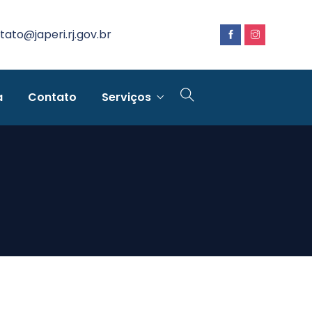
tato@japeri.rj.gov.br
a
Contato
Serviços