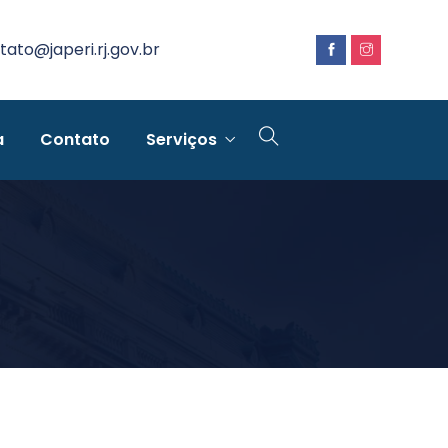
tato@japeri.rj.gov.br
a
Contato
Serviços