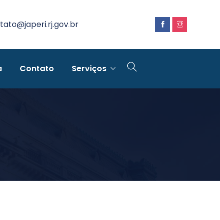
tato@japeri.rj.gov.br
a
Contato
Serviços