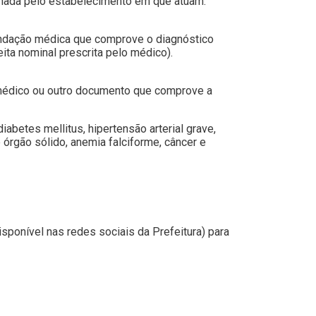
inada pelo estabelecimento em que atuam.
mendação médica que comprove o diagnóstico
ita nominal prescrita pelo médico).
o médico ou outro documento que comprove a
betes mellitus, hipertensão arterial grave,
 órgão sólido, anemia falciforme, câncer e
isponível nas redes sociais da Prefeitura) para