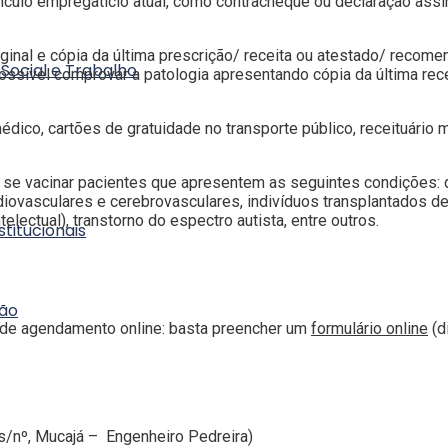
culo empregatício atual, como contracheque ou declaração ass
ginal e cópia da última prescrição/ receita ou atestado/ reco
 Social e Trabalho
ssível comprovar a patologia apresentando cópia da última rece
dico, cartões de gratuidade no transporte público, receituári
e vacinar pacientes que apresentem as seguintes condições: dia
diovasculares e cerebrovasculares, indivíduos transplantados de
ntelectual), transtorno do espectro autista, entre outros.
stitucionais
ção
de agendamento online: basta preencher um
formulário online
(d
s/nº, Mucajá – Engenheiro Pedreira)