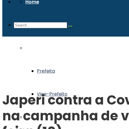
Home
Sobre a Cidade
Governo
Prefeita
Vice-Prefeito
Japeri contra a Co
na campanha de va
Notícias