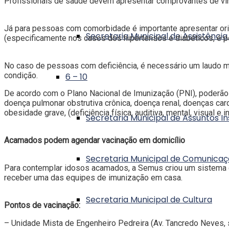
Profissionais de saúde devem apresentar comprovantes de vín
Já para pessoas com comorbidade é importante apresentar ori
Secretaria Municipal de Assistência
(especificamente nos casos dos hipertensos e diabéticos, é po
No caso de pessoas com deficiência, é necessário um laudo mé
condição.
6 – 10
De acordo com o Plano Nacional de Imunização (PNI), poderão s
doença pulmonar obstrutiva crônica, doença renal, doenças car
obesidade grave, (deficiência física, auditiva, mental, visual e i
Secretaria Municipal de Assuntos In
Acamados podem agendar vacinação em domicílio
Secretaria Municipal de Comunica
Para contemplar idosos acamados, a Semus criou um sistema 
receber uma das equipes de imunização em casa.
Secretaria Municipal de Cultura
Pontos de vacinação:
– Unidade Mista de Engenheiro Pedreira (Av. Tancredo Neves, 