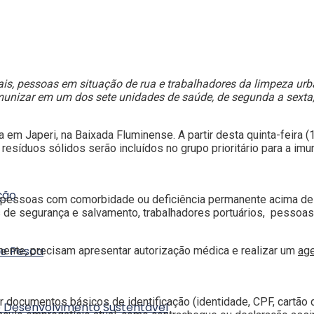
s, pessoas em situação de rua e trabalhadores da limpeza urb
munizar em um dos sete unidades de saúde, de segunda a sexta
 em Japeri, na Baixada Fluminense. A partir desta quinta-feira
resíduos sólidos serão incluídos no grupo prioritário para a im
ção
 pessoas com comorbidade ou deficiência permanente acima de 
ças de segurança e salvamento, trabalhadores portuários, pessoa
 e Pesca
ente, precisam apresentar autorização médica e realizar um
ag
r documentos básicos de identificação (identidade, CPF, cartão
e Desenvolvimento Sustentável