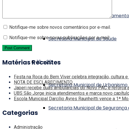
Secretaria Municipal de Orçament
Notifique-me sobre novos comentários por e-mail.
Notifique-me sobre novas publicações por e-mail.
Secretaria Municipal de Saúde
Matérias Recentes
16 – 22
Festa na Roça do Bem Viver celebra integração, cultura e
NOTA DE ESCLARECIMENTO
Secretaria Municipal de Urbanismo
Japeri recebe duas ambulâncias do Novo PAC e reforça 
UBS São Jorge inicia atendimentos e marca novo capítul
Escola Municipal Darcílio Ayres Raunheitti vence a 1ª M
Secretaria Municipal de Seguranç
Categorias
Administração