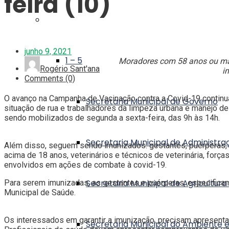
feira (10)
Secretarias
junho 9, 2021
1 – 5
Moradores com 58 anos ou mai
Rogério Sant'ana
i
Comments (0)
O avanço na Campanha de Vacinação contra a Covid-19 continua
Secretaria Municipal de Governo
situação de rua e trabalhadores da limpeza urbana e manejo de 
sendo mobilizados de segunda a sexta-feira, das 9h às 14h.
Secretaria Municipal de Administra
Além disso, seguem sendo imunizados: gestantes, puérperas,
acima de 18 anos, veterinários e técnicos de veterinária, for
envolvidos em ações de combate à covid-19.
Secretaria Municipal de Agricultura
Para serem imunizadas, as gestantes e puérperas, especificam
Municipal de Saúde.
Os interessados em garantir a imunização, precisam apresenta
Secretaria Municipal do Ambiente 