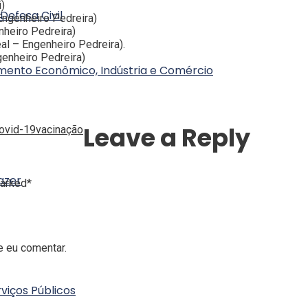
)
Defesa Civil
Engenheiro Pedreira)
heiro Pedreira)
al – Engenheiro Pedreira).
ngenheiro Pedreira)
imento Econômico, Indústria e Comércio
Leave a Reply
covid-19
vacinação
azer
marked*
e eu comentar.
viços Públicos