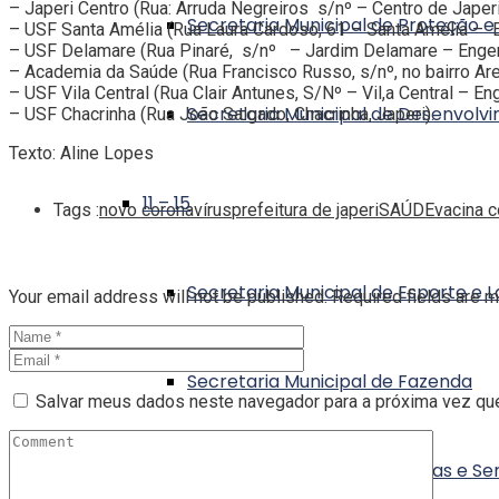
– Japeri Centro (Rua: Arruda Negreiros s/nº – Centro de Japeri
Secretaria Municipal de Proteção e 
– USF Santa Amélia (Rua Laura Cardoso, 61 – Santa Amélia – 
– USF Delamare (Rua Pinaré, s/nº – Jardim Delamare – Engen
– Academia da Saúde (Rua Francisco Russo, s/nº, no bairro Are
– USF Vila Central (Rua Clair Antunes, S/Nº – Vil,a Central – E
Secretaria Municipal de Desenvolv
– USF Chacrinha (Rua João Salgado, Chacrinha, Japeri).
Texto: Aline Lopes
11 – 15
Tags :
novo coronavírus
prefeitura de japeri
SAÚDE
vacina 
Secretaria Municipal de Esporte e L
Your email address will not be published. Required fields are 
Secretaria Municipal de Fazenda
Salvar meus dados neste navegador para a próxima vez qu
Secretaria Municipal de Obras e Ser