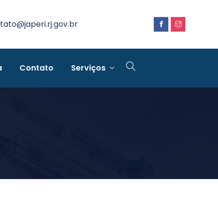
tato@japeri.rj.gov.br
a
Contato
Serviços