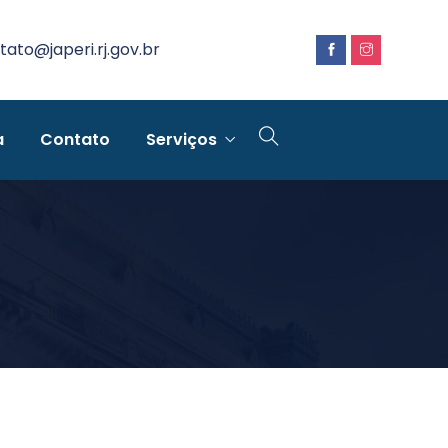
tato@japeri.rj.gov.br
a
Contato
Serviços