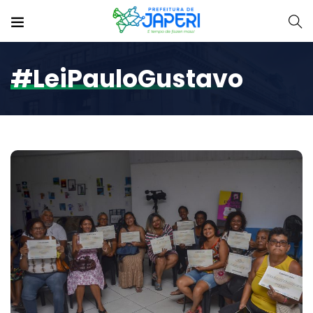
#LeiPauloGustavo