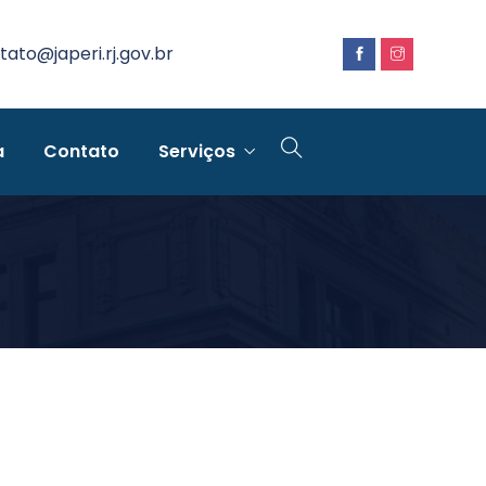
tato@japeri.rj.gov.br
a
Contato
Serviços