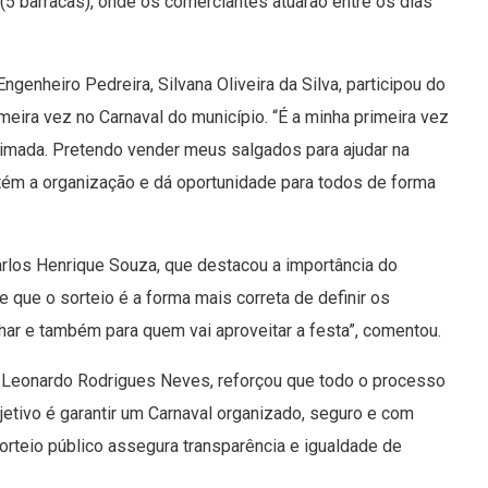
 (5 barracas), onde os comerciantes atuarão entre os dias
enheiro Pedreira, Silvana Oliveira da Silva, participou do
imeira vez no Carnaval do município. “É a minha primeira vez
nimada. Pretendo vender meus salgados para ajudar na
tém a organização e dá oportunidade para todos de forma
los Henrique Souza, que destacou a importância do
 que o sorteio é a forma mais correta de definir os
har e também para quem vai aproveitar a festa”, comentou.
, Leonardo Rodrigues Neves, reforçou que todo o processo
jetivo é garantir um Carnaval organizado, seguro e com
orteio público assegura transparência e igualdade de