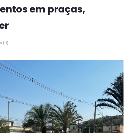
mentos em praças,
er
 (0)