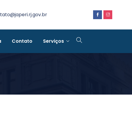
tato@japeri.rj.gov.br
a
Contato
Serviços