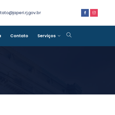
tato@japeri.rj.gov.br
a
Contato
Serviços