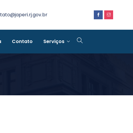
tato@japeri.rj.gov.br
a
Contato
Serviços