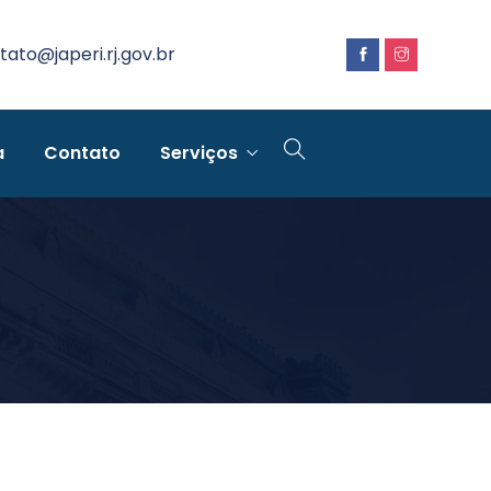
tato@japeri.rj.gov.br
a
Contato
Serviços