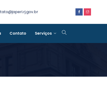
tato@japeri.rj.gov.br
a
Contato
Serviços