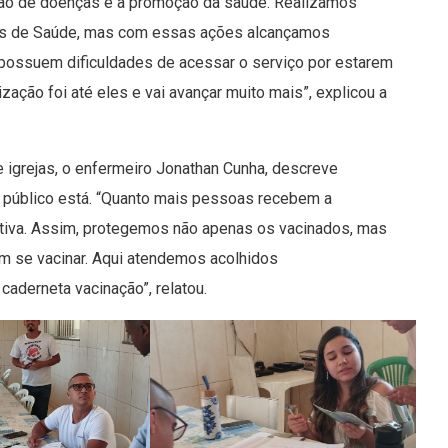
nção de doenças e a promoção da saúde. Realizamos
cas de Saúde, mas com essas ações alcançamos
possuem dificuldades de acessar o serviço por estarem
ção foi até eles e vai avançar muito mais”, explicou a
igrejas, o enfermeiro Jonathan Cunha, descreve
 o público está. “Quanto mais pessoas recebem a
etiva. Assim, protegemos não apenas os vacinados, mas
m se vacinar. Aqui atendemos acolhidos
 caderneta vacinação”, relatou.