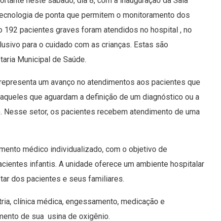
tante neste sábado, dia 8, com a inauguração da Sala
 tecnologia de ponta que permitem o monitoramento dos
o 192 pacientes graves foram atendidos no hospital , no
clusivo para o cuidado com as crianças. Estas são
taria Municipal de Saúde.
a representa um avanço no atendimentos aos pacientes que
 aqueles que aguardam a definição de um diagnóstico ou a
TI). Nesse setor, os pacientes recebem atendimento de uma
imento médico individualizado, com o objetivo de
ientes infantis. A unidade oferece um ambiente hospitalar
tar dos pacientes e seus familiares.
atria, clínica médica, engessamento, medicação e
mento de sua usina de oxigênio.