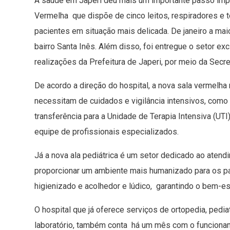
A saúde em Japeri deu mais um importante passo impor
Vermelha que dispõe de cinco leitos, respiradores e
pacientes em situação mais delicada. De janeiro a mai
bairro Santa Inês. Além disso, foi entregue o setor ex
realizações da Prefeitura de Japeri, por meio da Secre
De acordo a direção do hospital, a nova sala vermelh
necessitam de cuidados e vigilância intensivos, como
transferência para a Unidade de Terapia Intensiva (U
equipe de profissionais especializados.
Já a nova ala pediátrica é um setor dedicado ao atend
proporcionar um ambiente mais humanizado para os pac
higienizado e acolhedor e lúdico, garantindo o bem-es
O hospital que já oferece serviços de ortopedia, pedi
laboratório, também conta há um mês com o funciona