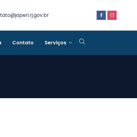
tato@japeri.rj.gov.br
a
Contato
Serviços