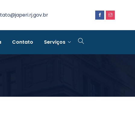
tato@japeri.rj.gov.br
a
Contato
Serviços