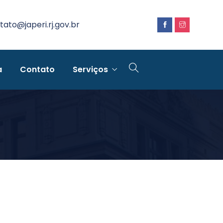
tato@japeri.rj.gov.br
a
Contato
Serviços