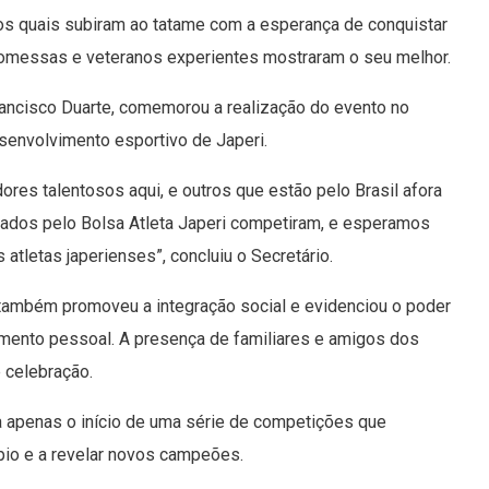
dos quais subiram ao tatame com a esperança de conquistar
promessas e veteranos experientes mostraram o seu melhor.
Francisco Duarte, comemorou a realização do evento no
senvolvimento esportivo de Japeri.
res talentosos aqui, e outros que estão pelo Brasil afora
iados pelo Bolsa Atleta Japeri competiram, e esperamos
 atletas japerienses”, concluiu o Secretário.
 também promoveu a integração social e evidenciou o poder
mento pessoal. A presença de familiares e amigos dos
e celebração.
a apenas o início de uma série de competições que
ípio e a revelar novos campeões.