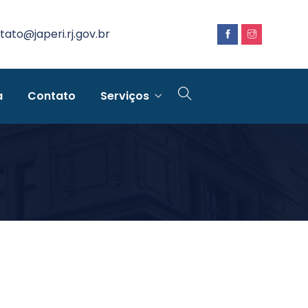
tato@japeri.rj.gov.br
a
Contato
Serviços