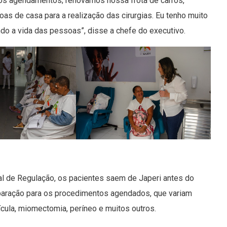
 dos agendamentos; renovamos nossa frota de carros,
soas de casa para a realização das cirurgias. Eu tenho muito
do a vida das pessoas”, disse a chefe do executivo.
al de Regulação, os pacientes saem de Japeri antes do
reparação para os procedimentos agendados, que variam
esícula, miomectomia, períneo e muitos outros.