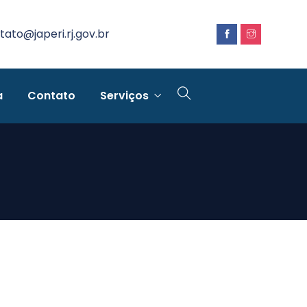
tato@japeri.rj.gov.br
a
Contato
Serviços