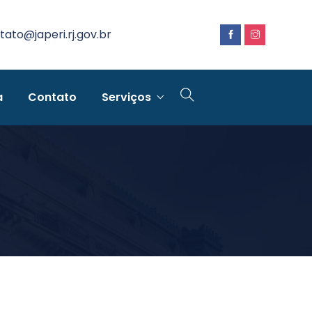
tato@japeri.rj.gov.br
a
Contato
Serviços