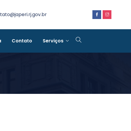
tato@japeri.rj.gov.br
a
Contato
Serviços