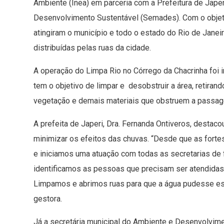
Ambiente (Inea) em parceria com a Prefeitura de Japer
Desenvolvimento Sustentável (Semades). Com o objeti
atingiram o município e todo o estado do Rio de Jane
distribuídas pelas ruas da cidade.
A operação do Limpa Rio no Córrego da Chacrinha foi in
tem o objetivo de limpar e desobstruir a área, retira
vegetação e demais materiais que obstruem a passa
A prefeita de Japeri, Dra. Fernanda Ontiveros, destac
minimizar os efeitos das chuvas. “Desde que as for
e iniciamos uma atuação com todas as secretarias de 
identificamos as pessoas que precisam ser atendidas e
Limpamos e abrimos ruas para que a água pudesse es
gestora.
Já a secretária municipal do Ambiente e Desenvolvime