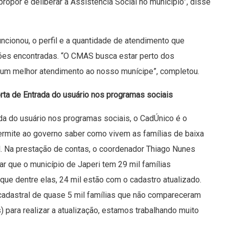
propor e deliberar a Assistência Social no município”, disse
cionou, o perfil e a quantidade de atendimento que
ções encontradas. “O CMAS busca estar perto dos
o um melhor atendimento ao nosso munícipe”, completou.
ta de Entrada do usuário nos programas sociais
da do usuário nos programas sociais, o CadÚnico é o
ermite ao governo saber como vivem as famílias de baixa
l. Na prestação de contas, o coordenador Thiago Nunes
r que o município de Japeri tem 29 mil famílias
que dentre elas, 24 mil estão com o cadastro atualizado.
cadastral de quase 5 mil famílias que não compareceram
) para realizar a atualização, estamos trabalhando muito