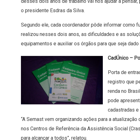
desses dois anos de trabalho vai nos ajudar a pensar, 
o presidente Esdras da Silva.
Segundo ele, cada coordenador pôde informar como fun
realizou nesses dois anos, as dificuldades e as solu
equipamentos e auxiliar os órgãos para que seja dad
CadÚnico – Por
Porta de entra
registro que p
renda no Brasi
pode apresenta
cadastradas e 
“A Semast vem organizando ações para a atualização 
nos Centros de Referência da Assistência Social (Cras
para alcançar a todos”, relatou.