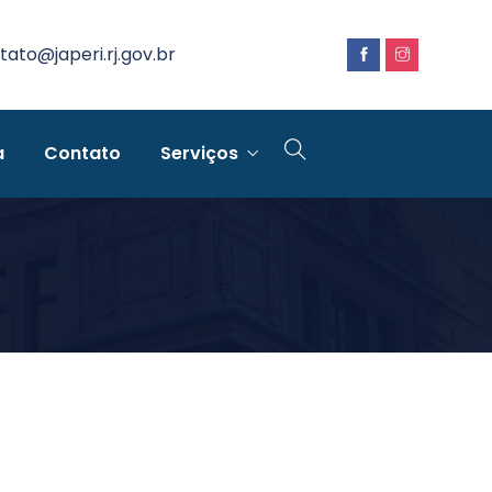
tato@japeri.rj.gov.br
a
Contato
Serviços