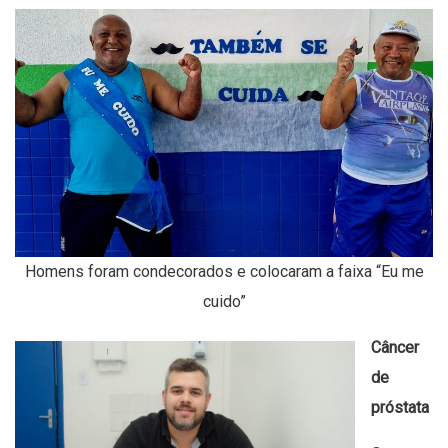
Homens foram condecorados e colocaram a faixa “Eu me
cuido”
Câncer
de
próstata