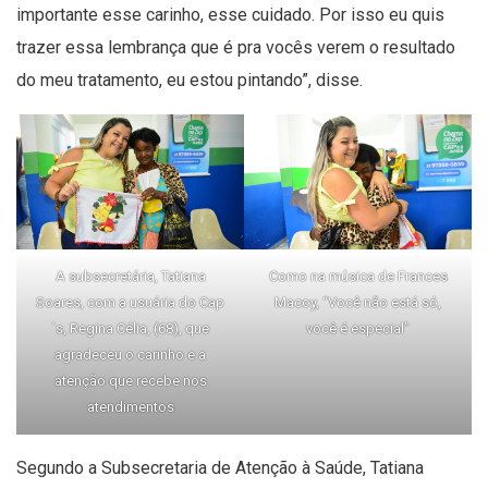
importante esse carinho, esse cuidado. Por isso eu quis
trazer essa lembrança que é pra vocês verem o resultado
do meu tratamento, eu estou pintando”, disse.
A subsecretária, Tatiana
Como na música de Frances
Soares, com a usuária do Cap
Macoy, “Você não está só,
´s, Regina Célia, (68), que
você é especial”
agradeceu o carinho e a
atenção que recebe nos
atendimentos
Segundo a Subsecretaria de Atenção à Saúde, Tatiana