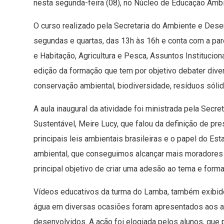
nesta segunda-feira (08), no Núcleo de Educação Ambie
O curso realizado pela Secretaria do Ambiente e De
segundas e quartas, das 13h às 16h e conta com a par
e Habitação, Agricultura e Pesca, Assuntos Instituciona
edição da formação que tem por objetivo debater dive
conservação ambiental, biodiversidade, resíduos sólid
A aula inaugural da atividade foi ministrada pela Sec
Sustentável, Meire Lucy, que falou da definição de pre
principais leis ambientais brasileiras e o papel do E
ambiental, que conseguimos alcançar mais moradores 
principal objetivo de criar uma adesão ao tema e forma
Vídeos educativos da turma do Lamba, também exibido
água em diversas ocasiões foram apresentados aos al
desenvolvidos. A ação foi elogiada pelos alunos, que 