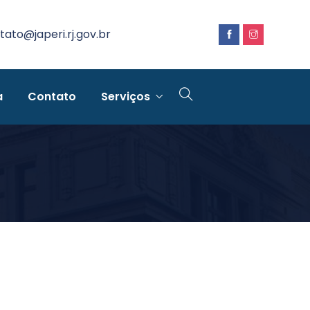
tato@japeri.rj.gov.br
a
Contato
Serviços