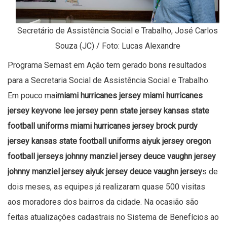
Secretário de Assistência Social e Trabalho, José Carlos
Souza (JC) / Foto: Lucas Alexandre
Programa Semast em Ação tem gerado bons resultados
para a Secretaria Social de Assistência Social e Trabalho.
Em pouco mai
miami hurricanes jersey
miami hurricanes
jersey
keyvone lee jersey
penn state jersey
kansas state
football uniforms
miami hurricanes jersey
brock purdy
jersey
kansas state football uniforms
aiyuk jersey
oregon
football jerseys
johnny manziel jersey
deuce vaughn jersey
johnny manziel jersey
aiyuk jersey
deuce vaughn jersey
s de
dois meses, as equipes já realizaram quase 500 visitas
aos moradores dos bairros da cidade. Na ocasião são
feitas atualizações cadastrais no Sistema de Benefícios ao