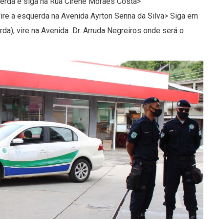
querda e siga na Rua Cirene Moraes Costa>
re a esquerda na Avenida Ayrton Senna da Silva> Siga em
a), vire na Avenida Dr. Arruda Negreiros onde será o