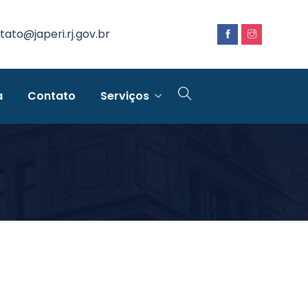
tato@japeri.rj.gov.br
a
Contato
Serviços