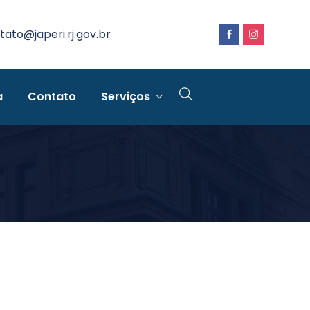
tato@japeri.rj.gov.br
a
Contato
Serviços