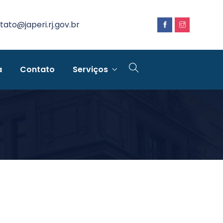
tato@japeri.rj.gov.br
a
Contato
Serviços