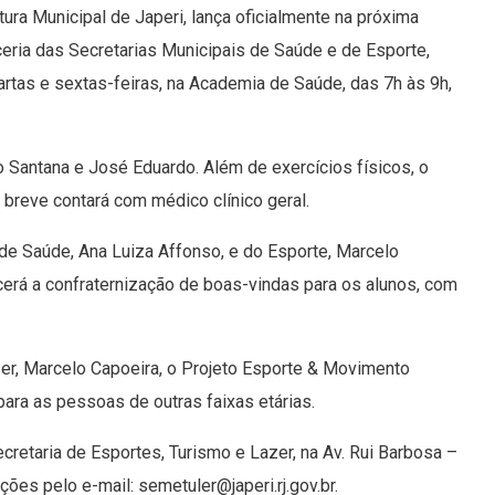
tura Municipal de Japeri, lança oficialmente na próxima
ceria das Secretarias Municipais de Saúde e de Esporte,
rtas e sextas-feiras, na Academia de Saúde, das 7h às 9h,
 Santana e José Eduardo. Além de exercícios físicos, o
breve contará com médico clínico geral.
 de Saúde, Ana Luiza Affonso, e do Esporte, Marcelo
cerá a confraternização de boas-vindas para os alunos, com
er, Marcelo Capoeira, o Projeto Esporte & Movimento
ra as pessoas de outras faixas etárias.
retaria de Esportes, Turismo e Lazer, na Av. Rui Barbosa –
ões pelo e-mail: semetuler@japeri.rj.gov.br.