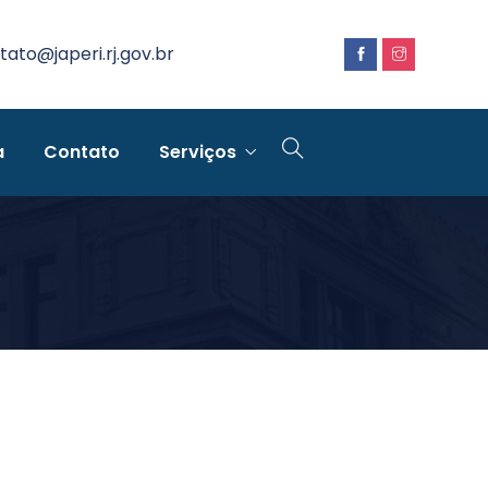
tato@japeri.rj.gov.br
a
Contato
Serviços