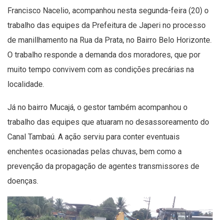
Francisco Nacelio, acompanhou nesta segunda-feira (20) o
trabalho das equipes da Prefeitura de Japeri no processo
de manillhamento na Rua da Prata, no Bairro Belo Horizonte.
O trabalho responde a demanda dos moradores, que por
muito tempo convivem com as condições precárias na
localidade.
Ventajas de jugar en
Já no bairro Mucajá, o gestor também acompanhou o
trabalho das equipes que atuaram no desassoreamento do
PlayUZU: Un análisis
Canal Tambaú. A ação serviu para conter eventuais
completo
enchentes ocasionadas pelas chuvas, bem como a
prevenção da propagação de agentes transmissores de
¿Quieres descubrir una nueva forma emocionante de jugar
doenças.
en línea? En este análisis completo, exploraremos las
ventajas de jugar en PlayUZU, una plataforma de juegos en