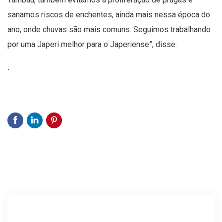
requisitos de apuesta, que permite a los jugadores disfrutar
sanamos riscos de enchentes, ainda mais nessa época do
de sus ganancias sin restricciones ni complicaciones.
ano, onde chuvas são mais comuns. Seguimos trabalhando
También examinaremos las recompensas instantáneas que
por uma Japeri melhor para o Japeriense”, disse.
ofrece PlayUZU, así como su amplia selección de juegos
.
emocionantes y de alta calidad. Además, descubriremos
cómo PlayUZU se diferencia de otros sitios de juegos en
línea y cómo su enfoque en la transparencia y la honestidad
ha ganado la confianza de los jugadores en todo el mundo.
¿Estás listo para sumergirte en el apasionante mundo de
PlayUZU? ¡Acompáñanos en este viaje y descubre por qué
PlayUZU es la elección perfecta para los amantes de los
juegos en línea!
Una amplia selección de
juegos de casino en línea