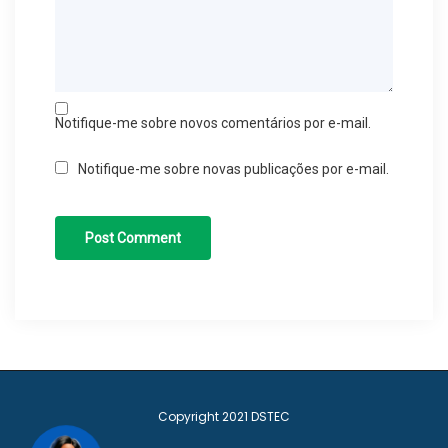
importar si ganan o pierden. Esto hace que jugar en
PlayUZU sea aún más emocionante y gratificante.
Por último, PlayUZU se destaca por su amplia selección de
Notifique-me sobre novos comentários por e-mail.
juegos de casino. Desde tragamonedas clásicas hasta
juegos de mesa populares como el blackjack y la ruleta, hay
Notifique-me sobre novas publicações por e-mail.
algo para todos los gustos. Los juegos son proporcionados
por los principales proveedores de software, lo que
garantiza una experiencia de juego de alta calidad. Además,
PlayUZU se actualiza regularmente con nuevos
lanzamientos, por lo que siempre habrá algo nuevo y
emocionante para probar.
Bonificaciones y
Copyright 2021
DSTEC
promociones exclusivas