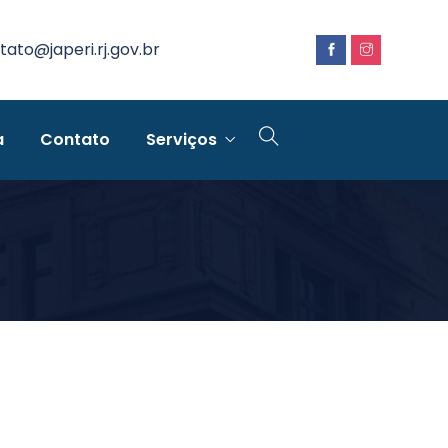
tato@japeri.rj.gov.br
a
Contato
Serviços