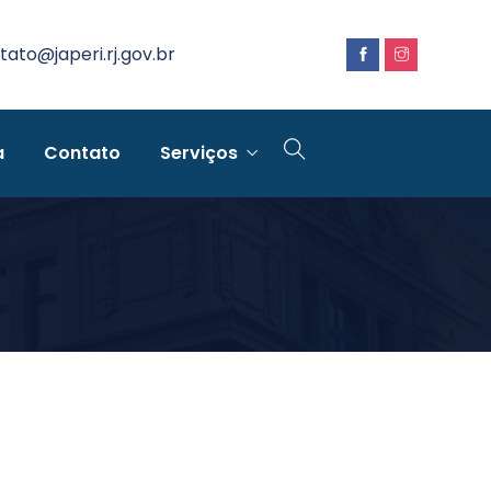
tato@japeri.rj.gov.br
a
Contato
Serviços