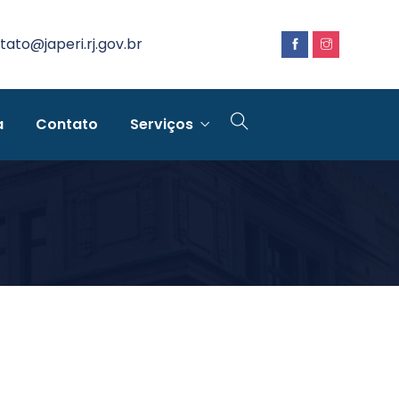
tato@japeri.rj.gov.br
a
Contato
Serviços