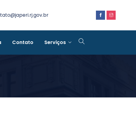
tato@japeri.rj.gov.br
a
Contato
Serviços