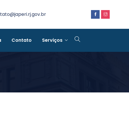
tato@japeri.rj.gov.br
a
Contato
Serviços