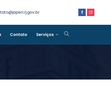
tato@japeri.rj.gov.br
a
Contato
Serviços