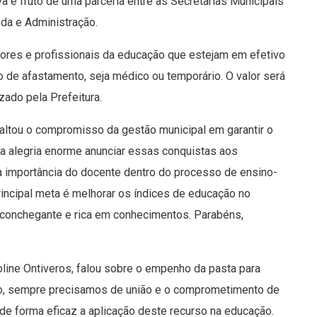
iva é fruto de uma parceria entre as Secretarias Municipais
a e Administração.​
ores e profissionais da educação que estejam em efetivo
ipo de afastamento, seja médico ou temporário. O valor será
do pela Prefeitura​.​
saltou o compromisso da gestão municipal em garantir o
a alegria enorme anunciar essas conquistas aos
 importância do docente dentro do processo de ensino-
ncipal meta é melhor​ar​ os índices de educação no
 aconchegante e rica em conhecimentos. Parabéns,
roline Ontiveros, falou sobre o empenho da pasta para
ho, sempre precisamos de união e o comprometimento de
de forma eficaz a aplicação deste recurso na educação.