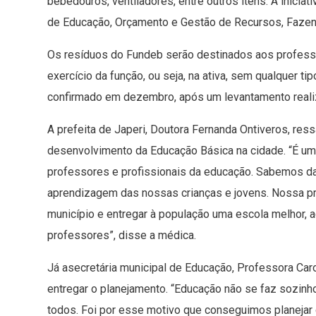
bebedouros, ventiladores, entre outros itens.​ A iniciat
de Educação, Orçamento e Gestão de Recursos, Fazend
​Os resíduos do Fundeb serão destinados aos profess
exercício da função, ou seja, na ativa, sem qualquer t
confirmado em dezembro, após um levantamento realiza
A prefeita de Japeri, Doutora Fernanda Ontiveros, res
desenvolvimento da Educação Básica na cidade. “É um
professores e profissionais da educação. Sabemos da
aprendizagem das nossas crianças e jovens. Nossa pri
município e entregar ​à​ população uma escola melhor,
professores”, disse a médica.
Já​ a​secretária municipal de Educação, Professora Ca
entregar o planejamento. “Educação não se faz sozin
todos. Foi por esse motivo que conseguimos planejar 