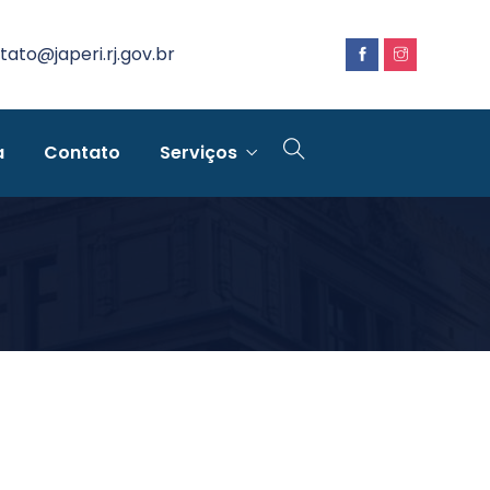
tato@japeri.rj.gov.br
a
Contato
Serviços